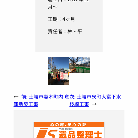
月～
工期：4ヶ月
責任者：林・平
←
前:
土岐市妻木町内 倉
次:
土岐市泉町大富下水
庫新築工事
枝線工事
→