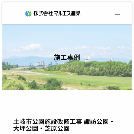
内
容
を
ス
キ
ッ
プ
施工事例
土岐市公園施設改修工事 諏訪公園・
大坪公園・芝原公園