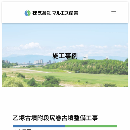
内
容
を
ス
キ
ッ
プ
施工事例
乙塚古墳附段尻巻古墳整備工事