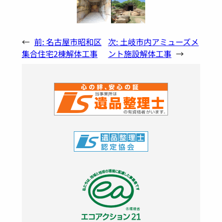
←
前:
名古屋市昭和区
次:
土岐市内アミューズメ
集合住宅2棟解体工事
ント施設解体工事
→