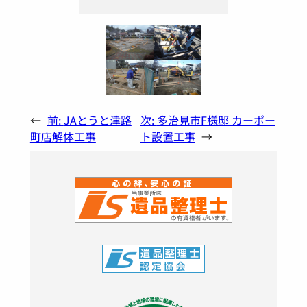
←
前:
JAとうと津路
次:
多治見市F様邸 カーポー
町店解体工事
ト設置工事
→