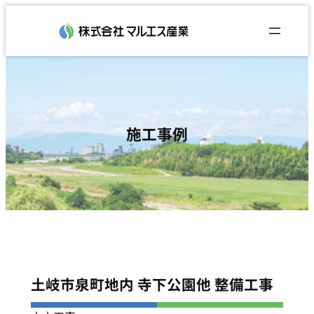
内
容
を
ス
キ
ッ
プ
施工事例
土岐市泉町地内 寺下公園他 整備工事